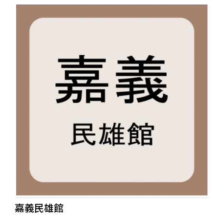
嘉義民雄館